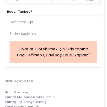
T035
2
2
2
2
8 Adet
Beden Tablosu?
Gönderim Tipi
Beden Seçiminiz
''Fiyatları Görebilmek İçin
Giriş Yapınız.
Bayi Değilseniz,
Bayi Başvurusu Yapınız.
''
ÜRÜN AÇIKLAMASI
Ürün Özellikleri
Kumaş Malzemesi :
%100 Pamuk
Kumaş Tipi :
Penye Kumaş
Yaka Ölçüsü (cm) :
15