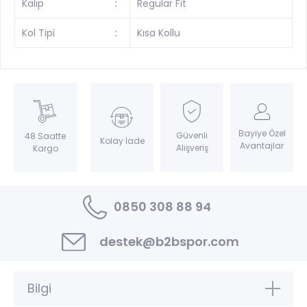
Kalıp
:
Regular Fit
Kol Tipi
:
Kısa Kollu
Bayiye Özel
Güvenli
48 Saatte
Kolay İade
Avantajlar
Alışveriş
Kargo
0850 308 88 94
destek@b2bspor.com
Bilgi