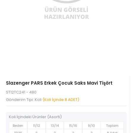
Slazenger PARS Erkek Çocuk Saks Mavi Tişört
ST12TC241 - 480
Gönderim Tipi: Koli
(Koli İçinde 8 ADET)
Koli İçindeki Ürünler (Asorti)
Beden
11/12
13/14
15/16
9/10
Toplam