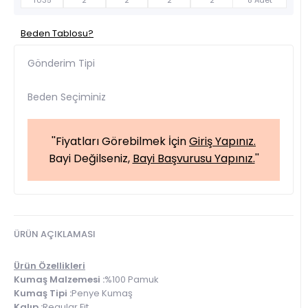
T035
2
2
2
2
8 Adet
Beden Tablosu?
Gönderim Tipi
Beden Seçiminiz
''Fiyatları Görebilmek İçin
Giriş Yapınız.
Bayi Değilseniz,
Bayi Başvurusu Yapınız.
''
ÜRÜN AÇIKLAMASI
Ürün Özellikleri
Kumaş Malzemesi :
%100 Pamuk
Kumaş Tipi :
Penye Kumaş
Kalıp :
Regular Fit