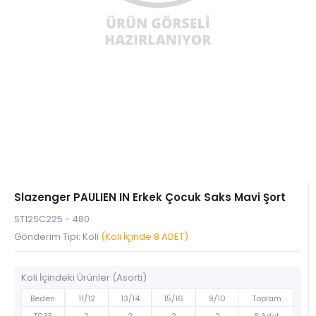
Slazenger PAULIEN IN Erkek Çocuk Saks Mavi Şort
ST12SC225 - 480
Gönderim Tipi: Koli
(Koli İçinde 8 ADET)
Koli İçindeki Ürünler (Asorti)
Beden
11/12
13/14
15/16
9/10
Toplam