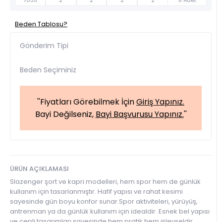
T035
2
2
2
2
8 Adet
Beden Tablosu?
Gönderim Tipi
Beden Seçiminiz
''Fiyatları Görebilmek İçin
Giriş Yapınız.
Bayi Değilseniz,
Bayi Başvurusu Yapınız.
''
ÜRÜN AÇIKLAMASI
Slazenger şort ve kapri modelleri, hem spor hem de günlük
kullanım için tasarlanmıştır. Hafif yapısı ve rahat kesimi
sayesinde gün boyu konfor sunar.Spor aktiviteleri, yürüyüş,
antrenman ya da günlük kullanım için idealdir. Esnek bel yapısı
ve cepli tasarımları sayesinde hem pratik hem işlevseldir.