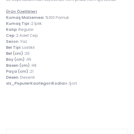
Ürün Özellikleri
Kumaş Malzemesi :
%100 Pamuk
Kumaş Tipi :
2 İplik
Kalıp :
Regular
Cep :
2 Adet Cep
Sezon :
Yaz
Bel Tipi :
Lastikli
Bel (cm) :
26
Boy (cm) :
45
Basen (cm) :
48
Paça (cm) :
21
Desen :
Desenli
slz_PopulerKaategoriKodları :
Şort