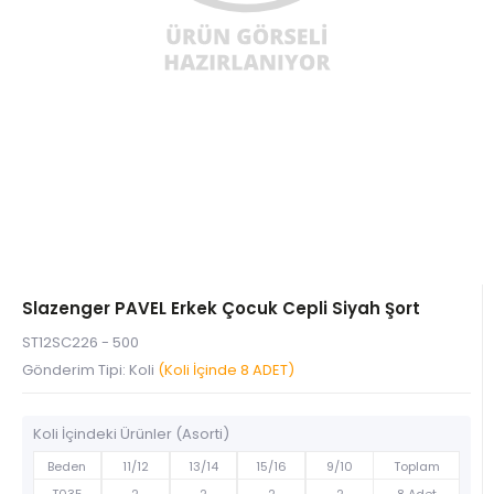
Slazenger PAVEL Erkek Çocuk Cepli Siyah Şort
ST12SC226 - 500
Gönderim Tipi: Koli
(Koli İçinde 8 ADET)
Koli İçindeki Ürünler (Asorti)
Beden
11/12
13/14
15/16
9/10
Toplam