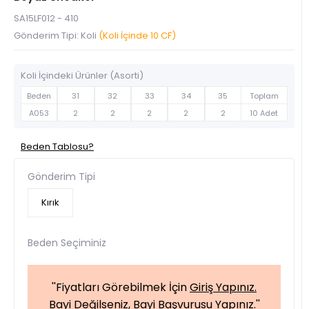
SA15LF012 - 410
Gönderim Tipi: Koli
(Koli İçinde 10 CF)
Koli İçindeki Ürünler (Asorti)
Beden
31
32
33
34
35
Toplam
A053
2
2
2
2
2
10 Adet
Beden Tablosu?
Gönderim Tipi
Kırık
Beden Seçiminiz
''Fiyatları Görebilmek İçin
Giriş Yapınız.
Bayi Değilseniz,
Bayi Başvurusu Yapınız.
''