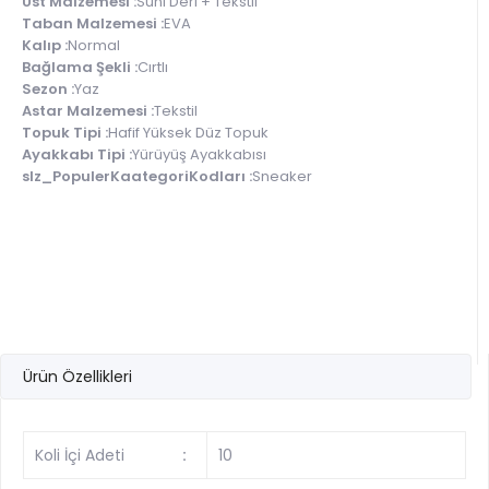
Üst Malzemesi :
Suni Deri + Tekstil
Taban Malzemesi :
EVA
Kalıp :
Normal
Bağlama Şekli :
Cırtlı
Sezon :
Yaz
Astar Malzemesi :
Tekstil
Topuk Tipi :
Hafif Yüksek Düz Topuk
Ayakkabı Tipi :
Yürüyüş Ayakkabısı
slz_PopulerKaategoriKodları :
Sneaker
Ürün Özellikleri
Koli İçi Adeti
:
10