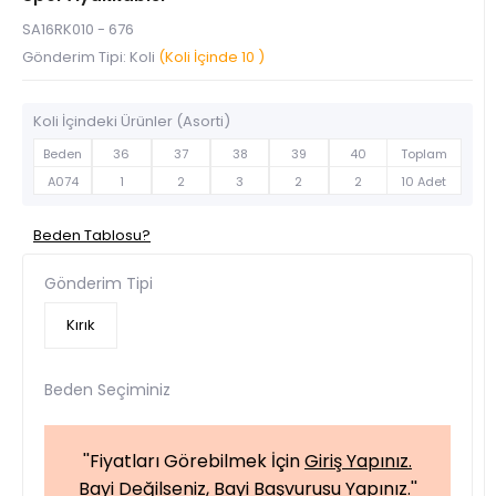
SA16RK010 - 676
Gönderim Tipi: Koli
(Koli İçinde 10 )
Koli İçindeki Ürünler (Asorti)
Beden
36
37
38
39
40
Toplam
A074
1
2
3
2
2
10 Adet
Beden Tablosu?
Gönderim Tipi
Kırık
Beden Seçiminiz
''Fiyatları Görebilmek İçin
Giriş Yapınız.
Bayi Değilseniz,
Bayi Başvurusu Yapınız.
''