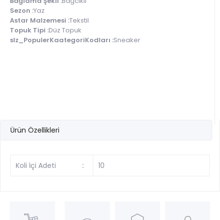
Bağlama Şekli :
Bağcıklı
Sezon :
Yaz
Astar Malzemesi :
Tekstil
Topuk Tipi :
Düz Topuk
slz_PopulerKaategoriKodları :
Sneaker
Ürün Özellikleri
Koli İçi Adeti
:
10