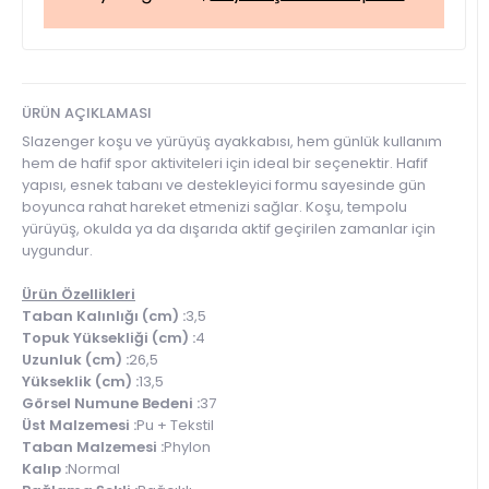
ÜRÜN AÇIKLAMASI
Slazenger koşu ve yürüyüş ayakkabısı, hem günlük kullanım
hem de hafif spor aktiviteleri için ideal bir seçenektir. Hafif
yapısı, esnek tabanı ve destekleyici formu sayesinde gün
boyunca rahat hareket etmenizi sağlar. Koşu, tempolu
yürüyüş, okulda ya da dışarıda aktif geçirilen zamanlar için
uygundur.
Ürün Özellikleri
Taban Kalınlığı (cm) :
3,5
Topuk Yüksekliği (cm) :
4
Uzunluk (cm) :
26,5
Yükseklik (cm) :
13,5
Görsel Numune Bedeni :
37
Üst Malzemesi :
Pu + Tekstil
Taban Malzemesi :
Phylon
Kalıp :
Normal