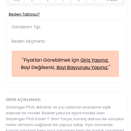
T051
2
2
1
2
1
8 Adet
Beden Tablosu?
Gönderim Tipi
Beden Seçiminiz
''Fiyatları Görebilmek İçin
Giriş Yapınız.
Bayi Değilseniz,
Bayi Başvurusu Yapınız.
''
ÜRÜN AÇIKLAMASI
Slazenger PIUS, ilkbahar ve yaz aylarının enerjisine eşlik
edecek bir model. Bisiklet yaka bir tişört modeli olan
Slazenger PIUS Kadın T-Shirt Tarçın, kumaş dokusu ile vücudun
nefes almasını sağlayan bir yapıya sahip. Aynı zamanda
kumaş yapısının hem spor yaparken hem de günlük yaşantıda