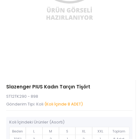
Slazenger PIUS Kadın Tarçın Tişört
ST12TK290 - 898
Gönderim Tipi: Koli
(Koli İçinde 8 ADET)
Koli İçindeki Ürünler (Asorti)
Beden
L
M
S
XL
XXL
Toplam