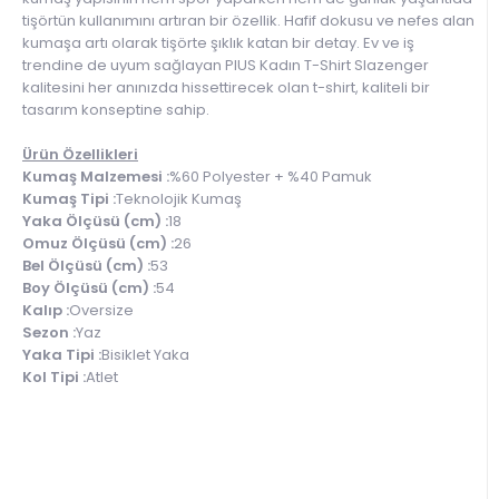
tişörtün kullanımını artıran bir özellik. Hafif dokusu ve nefes alan
kumaşa artı olarak tişörte şıklık katan bir detay. Ev ve iş
trendine de uyum sağlayan PIUS Kadın T-Shirt Slazenger
kalitesini her anınızda hissettirecek olan t-shirt, kaliteli bir
tasarım konseptine sahip.
Ürün Özellikleri
Kumaş Malzemesi :
%60 Polyester + %40 Pamuk
Kumaş Tipi :
Teknolojik Kumaş
Yaka Ölçüsü (cm) :
18
Omuz Ölçüsü (cm) :
26
Bel Ölçüsü (cm) :
53
Boy Ölçüsü (cm) :
54
Kalıp :
Oversize
Sezon :
Yaz
Yaka Tipi :
Bisiklet Yaka
Kol Tipi :
Atlet