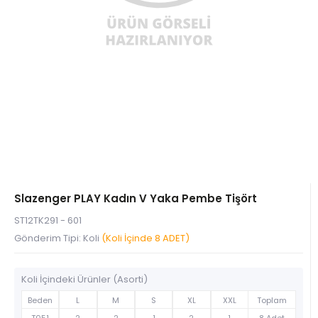
Slazenger PLAY Kadın V Yaka Pembe Tişört
ST12TK291 - 601
Gönderim Tipi: Koli
(Koli İçinde 8 ADET)
Koli İçindeki Ürünler (Asorti)
Beden
L
M
S
XL
XXL
Toplam