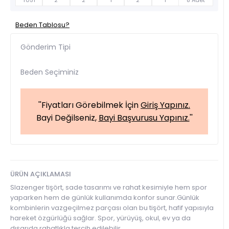
T051
2
2
1
2
1
8 Adet
Beden Tablosu?
Gönderim Tipi
Beden Seçiminiz
''Fiyatları Görebilmek İçin
Giriş Yapınız.
Bayi Değilseniz,
Bayi Başvurusu Yapınız.
''
ÜRÜN AÇIKLAMASI
Slazenger tişört, sade tasarımı ve rahat kesimiyle hem spor
yaparken hem de günlük kullanımda konfor sunar.Günlük
kombinlerin vazgeçilmez parçası olan bu tişört, hafif yapısıyla
hareket özgürlüğü sağlar. Spor, yürüyüş, okul, ev ya da
dışarıda rahatlıkla tercih edilebilir.