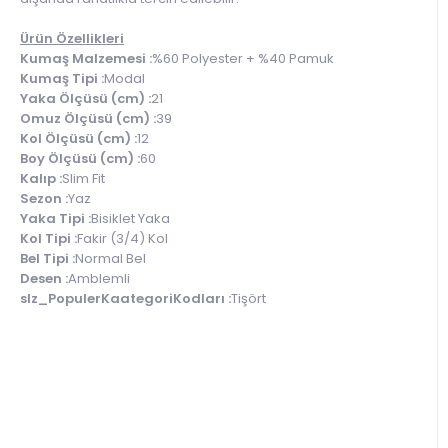
Ürün Özellikleri
Kumaş Malzemesi :
%60 Polyester + %40 Pamuk
Kumaş Tipi :
Modal
Yaka Ölçüsü (cm) :
21
Omuz Ölçüsü (cm) :
39
Kol Ölçüsü (cm) :
12
Boy Ölçüsü (cm) :
60
Kalıp :
Slim Fit
Sezon :
Yaz
Yaka Tipi :
Bisiklet Yaka
Kol Tipi :
Fakir (3/4) Kol
Bel Tipi :
Normal Bel
Desen :
Amblemli
slz_PopulerKaategoriKodları :
Tişört