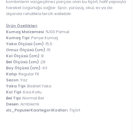
kombinlerin vazgeçilmez parçası olan bu tişört, hafif yapısıyla
hareket özgürlüğü sağlar. Spor, yürüyüş, okul, ev ya da
dışarıda rahatlıkla tercih edilebilir.
Ürün Özellikleri
Kumaş Malzemesi :
%100 Pamuk
Kumaş Tipi :
Penye Kumaş
Yaka Ölçüsü (cm) :
15,5
Omuz Ölçüsü (cm) :
15
Kol Ölçüsü (cm) :
8
Bel Ölçüsü (cm) :
28
Boy Ölçüsü (cm) :
43
Kalıp :
Regular Fit
Sezon :
Yaz
Yaka Tipi :
Bisiklet Yaka
Kol Tipi :
Kısa Kollu
Bel Tipi :
Normal Bel
Desen :
Amblemli
slz_PopulerKaategoriKodları :
Tişört