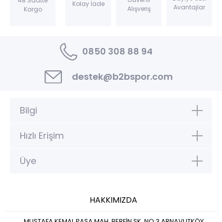
48 Saatte
Kolay İade
Avantajlar
Alışveriş
Kargo
0850 308 88 94
destek@b2bspor.com
Bilgi
Hızlı Erişim
Üye
HAKKIMIZDA
MUSTAFA KEMAL PAŞA MAH. BERFİN SK. NO:3 ARNAVUTKÖY