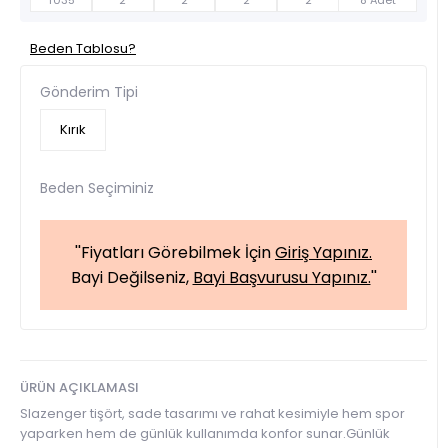
T035
2
2
2
2
8 Adet
Beden Tablosu?
Gönderim Tipi
Kırık
Beden Seçiminiz
''Fiyatları Görebilmek İçin
Giriş Yapınız.
Bayi Değilseniz,
Bayi Başvurusu Yapınız.
''
ÜRÜN AÇIKLAMASI
Slazenger tişört, sade tasarımı ve rahat kesimiyle hem spor
yaparken hem de günlük kullanımda konfor sunar.Günlük