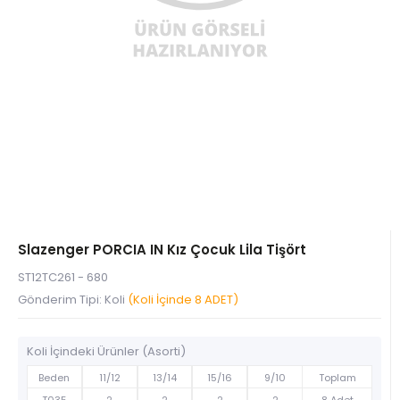
Slazenger PORCIA IN Kız Çocuk Lila Tişört
ST12TC261 - 680
Gönderim Tipi: Koli
(Koli İçinde 8 ADET)
Koli İçindeki Ürünler (Asorti)
Beden
11/12
13/14
15/16
9/10
Toplam