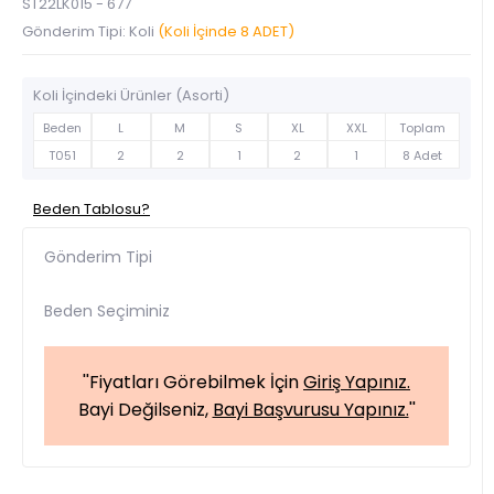
ST22LK015 - 677
Gönderim Tipi: Koli
(Koli İçinde 8 ADET)
Koli İçindeki Ürünler (Asorti)
Beden
L
M
S
XL
XXL
Toplam
T051
2
2
1
2
1
8 Adet
Beden Tablosu?
Gönderim Tipi
Beden Seçiminiz
''Fiyatları Görebilmek İçin
Giriş Yapınız.
Bayi Değilseniz,
Bayi Başvurusu Yapınız.
''