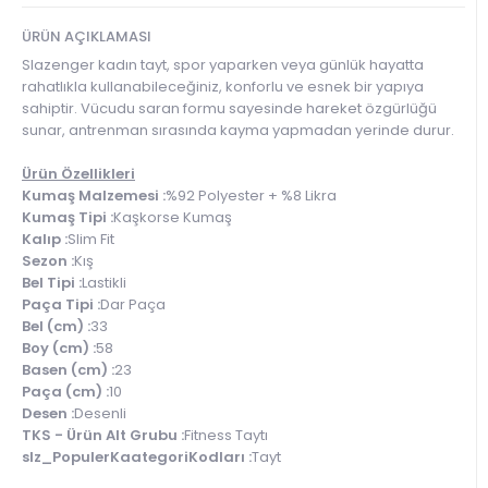
ÜRÜN AÇIKLAMASI
Slazenger kadın tayt, spor yaparken veya günlük hayatta
rahatlıkla kullanabileceğiniz, konforlu ve esnek bir yapıya
sahiptir. Vücudu saran formu sayesinde hareket özgürlüğü
sunar, antrenman sırasında kayma yapmadan yerinde durur.
Ürün Özellikleri
Kumaş Malzemesi :
%92 Polyester + %8 Likra
Kumaş Tipi :
Kaşkorse Kumaş
Kalıp :
Slim Fit
Sezon :
Kış
Bel Tipi :
Lastikli
Paça Tipi :
Dar Paça
Bel (cm) :
33
Boy (cm) :
58
Basen (cm) :
23
Paça (cm) :
10
Desen :
Desenli
TKS - Ürün Alt Grubu :
Fitness Taytı
slz_PopulerKaategoriKodları :
Tayt