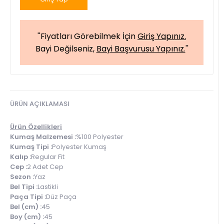
''Fiyatları Görebilmek İçin
Giriş Yapınız.
Bayi Değilseniz,
Bayi Başvurusu Yapınız.
''
ÜRÜN AÇIKLAMASI
Ürün Özellikleri
Kumaş Malzemesi :
%100 Polyester
Kumaş Tipi :
Polyester Kumaş
Kalıp :
Regular Fit
Cep :
2 Adet Cep
Sezon :
Yaz
Bel Tipi :
Lastikli
Paça Tipi :
Düz Paça
Bel (cm) :
45
Boy (cm) :
45