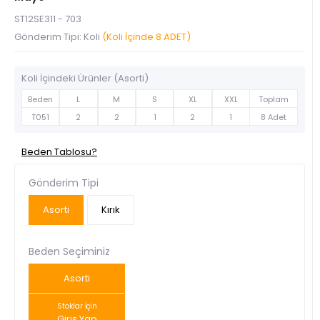
ST12SE311 - 703
Gönderim Tipi: Koli
(Koli İçinde 8 ADET)
Koli İçindeki Ürünler (Asorti)
Beden
L
M
S
XL
XXL
Toplam
T051
2
2
1
2
1
8 Adet
Beden Tablosu?
Gönderim Tipi
Asorti
Kırık
Beden Seçiminiz
Asorti
Stoklar İçin
Giriş Yap