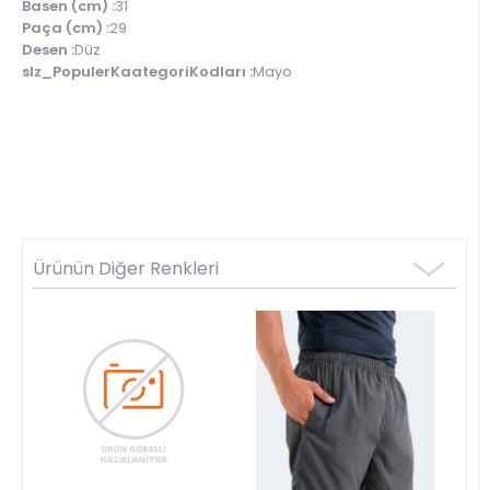
Basen (cm) :
31
Paça (cm) :
29
Desen :
Düz
slz_PopulerKaategoriKodları :
Mayo
Ürünün Diğer Renkleri