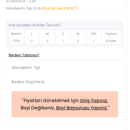
ST13SE004 - 230
Gönderim Tipi: Koli
(Koli İçinde 8 ADET)
Koli İçindeki Ürünler (Asorti)
Beden
L
M
S
XL
XXL
Toplam
T051
2
2
1
2
1
8 Adet
Beden Tablosu?
Gönderim Tipi
Beden Seçiminiz
''Fiyatları Görebilmek İçin
Giriş Yapınız.
Bayi Değilseniz,
Bayi Başvurusu Yapınız.
''