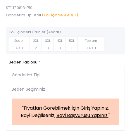
ST11TE081B-710
Gönderim Tipi: Koli
(Koli İçinde 9 ADET)
Koli İçindeki Ürünler (Asorti)
Beden
2XL
3XL
4XL
5XL
Toplam
ADET
2
3
3
1
9 ADET
Beden Tablosu?
Gönderim Tipi
Beden Seçiminiz
''Fiyatları Görebilmek İçin
Giriş Yapınız.
Bayi Değilseniz,
Bayi Başvurusu Yapınız.
''