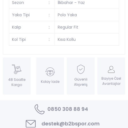
Sezon
:
İlkbahar - Yaz
Yaka Tipi
:
Polo Yaka
Kalıp
:
Regular Fit
Kol Tipi
:
Kısa Kollu
Bayiye Özel
Güvenli
48 Saatte
Kolay İade
Avantajlar
Alışveriş
Kargo
0850 308 88 94
destek@b2bspor.com