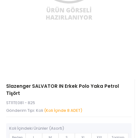
Slazenger SALVATOR IN Erkek Polo Yaka Petrol
Tişört
ST11TE081 - 825
Gönderim Tipi: Koli
(Koli İçinde 8 ADET)
Koli İçindeki Ürünler (Asorti)
Beden
L
M
S
XL
XXL
Toplam