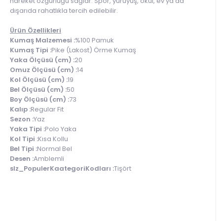
hareket özgürlüğü sağlar. Spor, yürüyüş, okul, ev ya da
dışarıda rahatlıkla tercih edilebilir.
Ürün Özellikleri
Kumaş Malzemesi :
%100 Pamuk
Kumaş Tipi :
Pike (Lakost) Örme Kumaş
Yaka Ölçüsü (cm) :
20
Omuz Ölçüsü (cm) :
14
Kol Ölçüsü (cm) :
19
Bel Ölçüsü (cm) :
50
Boy Ölçüsü (cm) :
73
Kalıp :
Regular Fit
Sezon :
Yaz
Yaka Tipi :
Polo Yaka
Kol Tipi :
Kısa Kollu
Bel Tipi :
Normal Bel
Desen :
Amblemli
slz_PopulerKaategoriKodları :
Tişört