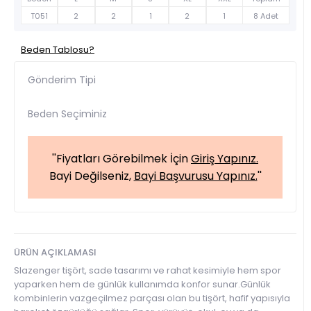
T051
2
2
1
2
1
8 Adet
Beden Tablosu?
Gönderim Tipi
Beden Seçiminiz
''Fiyatları Görebilmek İçin
Giriş Yapınız.
Bayi Değilseniz,
Bayi Başvurusu Yapınız.
''
ÜRÜN AÇIKLAMASI
Slazenger tişört, sade tasarımı ve rahat kesimiyle hem spor
yaparken hem de günlük kullanımda konfor sunar.Günlük
kombinlerin vazgeçilmez parçası olan bu tişört, hafif yapısıyla