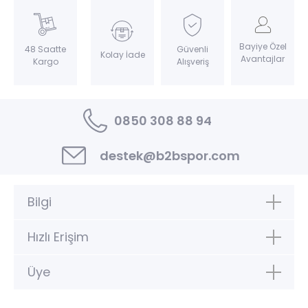
Bayiye Özel
Güvenli
48 Saatte
Kolay İade
Avantajlar
Alışveriş
Kargo
0850 308 88 94
destek@b2bspor.com
Bilgi
Hızlı Erişim
Üye