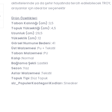
aktivitelerinde ya da şehir hayatında tercih edilebilecek TROY
arayanlar için ideal bir seçenektir
Ürün Özellikleri
Taban Kalınlığı (cm) :
3,5
Topuk Yüksekliği (cm) :
4,5
Uzunluk (cm) :
29,5
Yükseklik (cm) :
12
Görsel Numune Bedeni :
41
Üst Malzemesi :
Pu + Tekstil
Taban Malzemesi :
PU
Kalıp :
Normal
Bağlama Şekli :
Lastikli
Sezon :
Yaz
Astar Malzemesi :
Tekstil
Topuk Tipi :
Düz Topuk
slz_PopulerKaategoriKodları :
Sneaker