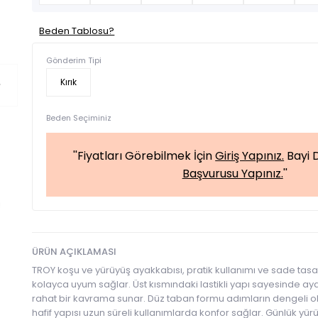
Beden Tablosu?
Gönderim Tipi
Kırık
Beden Seçiminiz
''Fiyatları Görebilmek İçin
Giriş Yapınız.
Bayi D
Başvurusu Yapınız.
''
ÜRÜN AÇIKLAMASI
TROY koşu ve yürüyüş ayakkabısı, pratik kullanımı ve sade ta
kolayca uyum sağlar. Üst kısmındaki lastikli yapı sayesinde ayağ
rahat bir kavrama sunar. Düz taban formu adımların dengeli o
hafif yapısı uzun süreli kullanımlarda konfor sağlar. Günlük yür