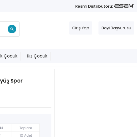
Resmi Distribütörü:
Giriş Yap
Bayi Başvurusu
ek Çocuk
Kız Çocuk
üyüş Spor
44
Toplam
1
10 Adet