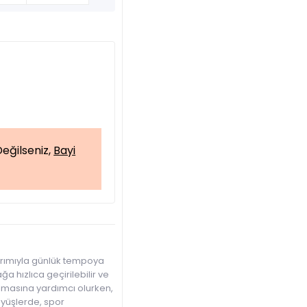
eğilseniz,
Bayi
sarımıyla günlük tempoya
a hızlıca geçirilebilir ve
lmasına yardımcı olurken,
üyüşlerde, spor