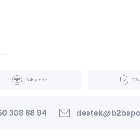
Kolay İade
Güve
0 308 88 94
destek@b2bspo