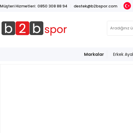
Müşteri Hizmetleri:
0850 308 88 94
destek@b2bspor.com
Markalar
Erkek Aya