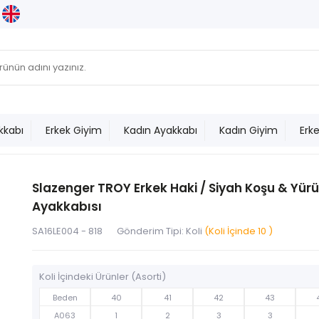
kkabı
Erkek Giyim
Kadın Ayakkabı
Kadın Giyim
Erk
Slazenger TROY Erkek Haki / Siyah Koşu & Yür
Ayakkabısı
SA16LE004 - 818
Gönderim Tipi: Koli
(Koli İçinde 10 )
Koli İçindeki Ürünler (Asorti)
Beden
40
41
42
43
A063
1
2
3
3