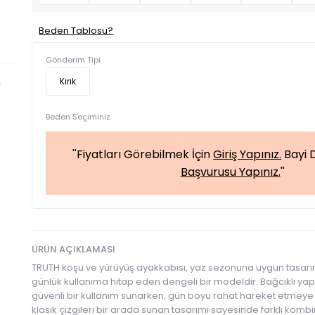
Beden Tablosu?
Gönderim Tipi
Kırık
Beden Seçiminiz
''Fiyatları Görebilmek İçin
Giriş Yapınız.
Bayi D
Başvurusu Yapınız.
''
ÜRÜN AÇIKLAMASI
TRUTH koşu ve yürüyüş ayakkabısı, yaz sezonuna uygun tasarı
günlük kullanıma hitap eden dengeli bir modeldir. Bağcıklı yap
güvenli bir kullanım sunarken, gün boyu rahat hareket etmeye 
klasik çizgileri bir arada sunan tasarımı sayesinde farklı kom