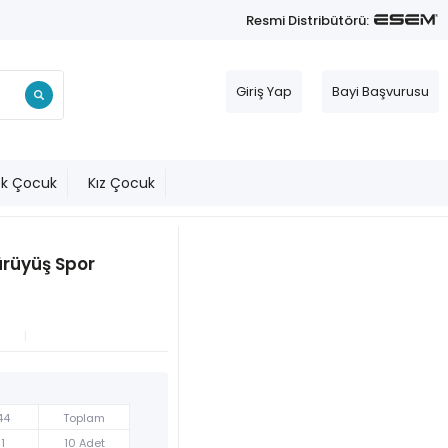
Resmi Distribütörü:
Giriş Yap
Bayi Başvurusu
ek Çocuk
Kız Çocuk
ürüyüş Spor
44
Toplam
1
10 Adet