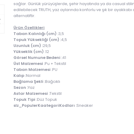
sağlar. Günlük yürüyüşlerde, şehir hayatında ya da casual stilin
edilebilecek TRUTH, yaz aylarında konforlu ve şık bir ayakkabı a
alternatiftir.
Ürün Özellikleri
Taban Kalınlığı (cm) :
3,5
Topuk Yüksekliği (cm) :
4,5
Uzunluk (cm) :
29,5
Yükseklik (cm) :
12
Görsel Numune Bedeni :
41
Üst Malzemesi :
Pu + Tekstil
Taban Malzemesi :
PU
Kalıp :
Normal
Bağlama Şekli :
Bağcıklı
Sezon :
Yaz
Astar Malzemesi :
Tekstil
Topuk Tipi :
Düz Topuk
slz_PopulerKaategoriKodları :
Sneaker