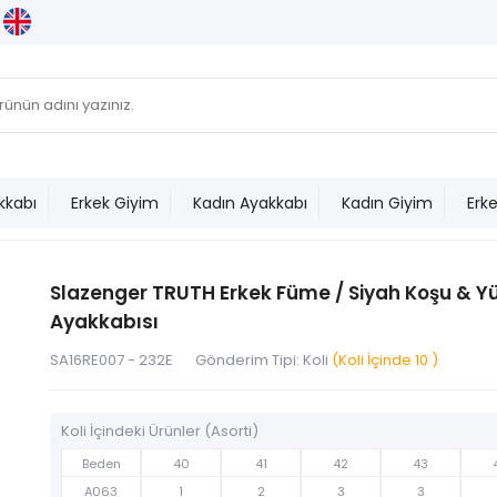
kkabı
Erkek Giyim
Kadın Ayakkabı
Kadın Giyim
Erk
Slazenger TRUTH Erkek Füme / Siyah Koşu & Y
Ayakkabısı
SA16RE007 - 232E
Gönderim Tipi: Koli
(Koli İçinde 10 )
Koli İçindeki Ürünler (Asorti)
Beden
40
41
42
43
A063
1
2
3
3