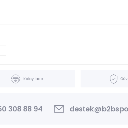
Kolay İade
Güve
0 308 88 94
destek@b2bspo