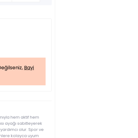
eğilseniz,
Bayi
mıyla hem aktif hem
ısı ayağı sabitleyerek
yardımcı olur. Spor ve
binlere kolayca uyum