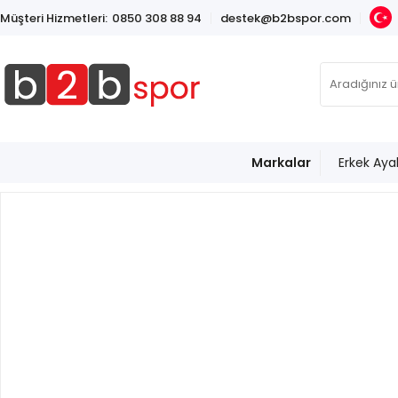
Müşteri Hizmetleri:
0850 308 88 94
destek@b2bspor.com
Markalar
Erkek Aya