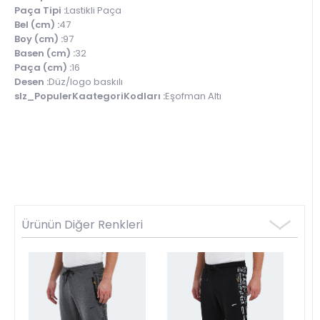
Paça Tipi :
Lastikli Paça
Bel (cm) :
47
Boy (cm) :
97
Basen (cm) :
32
Paça (cm) :
16
Desen :
Düz/logo baskılı
slz_PopulerKaategoriKodları :
Eşofman Altı
Ürünün Diğer Renkleri