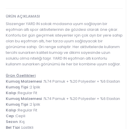
ÜRÜN AÇIKLAMASI
Slazenger YARD IN sokak modasına uyum sağlayan bir
eşofman altı spor aktivitelerinin de gözdesi olarak öne çıkar.
Konforlu bir gün geçirmek isteyenler için çok ayrı bir yere sahip
olan bu eşofman altı, her tarza uyum sağlayacak bir
görünüme sahip. Gri renge sahiptir. Her aktivitelerde kullanım
tercihi sunarken kaliteli kumaşı ve dikimi sayesinde uzun
soluklu olma niteliği taşır. YARD IN eşofman altı konforlu
kullanım sunarken görünümü ile her bir kombine uyum sağlar.
Ürün Özellikleri
Kumaş Malzemesi :
%74 Pamuk + %20 Polyester + %6 Elastan
Kumaş Tipi :
2 İplik
Kalıp :
Regular Fit
Kumaş Malzemesi :
%74 Pamuk + %20 Polyester + %6 Elastan
Kumaş Tipi :
2 İplik
Kalıp :
Regular Fit
Cep :
Cepli
Sezon :
Kış
Bel Tipi :
Lastikli