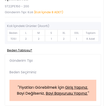
ST22PE150 - 200
Gönderim Tipi: Koli
(Koli İçinde 8 ADET)
Koli İçindeki Ürünler (Asorti)
Beden
L
M
S
XL
XXL
Toplam
T051
2
2
1
2
1
8 Adet
Beden Tablosu?
Gönderim Tipi
Beden Seçiminiz
''Fiyatları Görebilmek İçin
Giriş Yapınız.
Bayi Değilseniz,
Bayi Başvurusu Yapınız.
''