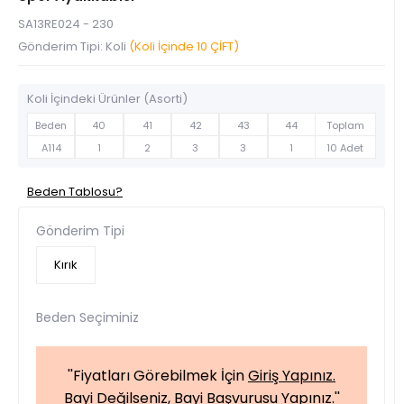
SA13RE024 - 230
Gönderim Tipi: Koli
(Koli İçinde 10 ÇİFT)
Koli İçindeki Ürünler (Asorti)
Beden
40
41
42
43
44
Toplam
A114
1
2
3
3
1
10 Adet
Beden Tablosu?
Gönderim Tipi
Kırık
Beden Seçiminiz
''Fiyatları Görebilmek İçin
Giriş Yapınız.
Bayi Değilseniz,
Bayi Başvurusu Yapınız.
''