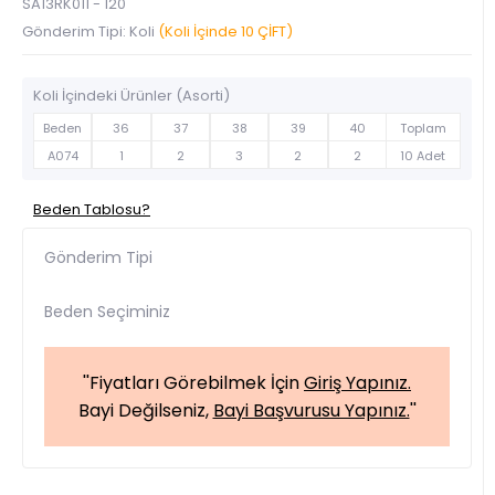
SA13RK011 - 120
Gönderim Tipi: Koli
(Koli İçinde 10 ÇİFT)
Koli İçindeki Ürünler (Asorti)
Beden
36
37
38
39
40
Toplam
A074
1
2
3
2
2
10 Adet
Beden Tablosu?
Gönderim Tipi
Beden Seçiminiz
''Fiyatları Görebilmek İçin
Giriş Yapınız.
Bayi Değilseniz,
Bayi Başvurusu Yapınız.
''