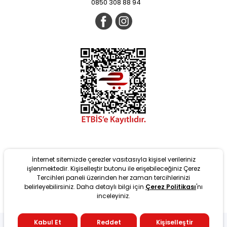
0850 308 88 94
İnternet sitemizde çerezler vasıtasıyla kişisel verileriniz
işlenmektedir. Kişiselleştir butonu ile erişebileceğiniz Çerez
Tercihleri paneli üzerinden her zaman tercihlerinizi
belirleyebilirsiniz. Daha detaylı bilgi için
Çerez Politikası
'nı
Yeni
inceleyiniz.
tarafından T-Soft Altyapısıyla geliştirilmiştir. #OD 2022 Copyright
Kabul Et
Reddet
Kişiselleştir