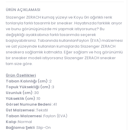
ÜRÜN AÇIKLAMASI
Slazenger ZERACH kumaş yüzeyi ve Koyu Gri ağırlıklı renk
tonlarıyla farklı tasarımlı bir sneaker. Hayatınızda farklılık arıyor
ve bunu görünüşünüzde mi yapmak istiyorsunuz? Bu
değişikliği ayakkabınızı farklı tasarımda seçerek
başlayabilirsiniz. Tabanında kullanılanFaylon (EVA) malzemesi
ve üst yüzeyinde kullanılan kumaşlarda Slazenger ZERACH
sneakera sağlamlık katmakta. Eğer sağlam ve hoş görünümlü
bir sneaker modeli istiyorsanız Slazenger ZERACH sneaker
tam size göre.
Ürün Özellikleri
Taban Kalınlığı (cm) :
2
Topuk Yüksekliği (cm) :
3
Uzunluk (cm) :
30
Yükseklik (cm) :
10
Görsel Numune Bedeni :
41
Üst Malzemesi :
Tekstil
Taban Malzemesi :
Faylon (EVA)
Kalıp :
Normal
Bağlama Şekli :
Slip-On