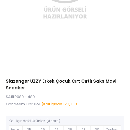
Slazenger UZZY Erkek Çocuk Cırt Cırtlı Saks Mavi
Sneaker
SA11LP080 - 480
Gönderim Tipi: Koli
(Koli İçinde 12 ÇİFT)
Koli İçindeki Ürünler (Asorti)
Beden
25
26
27
28
29
30
Toplam