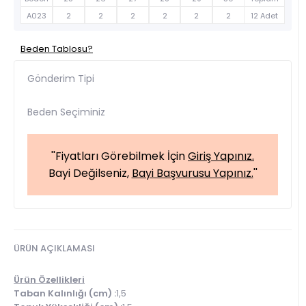
A023
2
2
2
2
2
2
12 Adet
Beden Tablosu?
Gönderim Tipi
Beden Seçiminiz
''Fiyatları Görebilmek İçin
Giriş Yapınız.
Bayi Değilseniz,
Bayi Başvurusu Yapınız.
''
ÜRÜN AÇIKLAMASI
Ürün Özellikleri
Taban Kalınlığı (cm) :
1,5