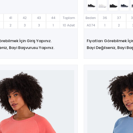
41
42
43
44
Toplam
Beden
36
37
2
3
3
1
10 Adet
A074
1
2
örebilmek İçin Giriş Yapınız.
Fiyatları Görebilmek İçin
eniz, Bayi Başvurusu Yapınız.
Bayi Değilseniz, Bayi Ba