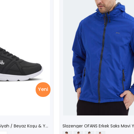
Yeni
Slazenger PERA Kadın Siyah / Beyaz Koşu & Yürüyüş Spor Ayakkabısı
Slazenger OFANS Erkek Saks Mavi 