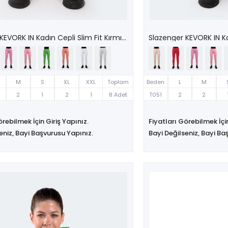
Slazenger KEVORK IN Kadın Cepli Slim Fit Kırmızı Eşofman Altı
M
S
XL
XXL
Toplam
Beden
L
M
2
1
2
1
8 Adet
T051
2
2
örebilmek İçin Giriş Yapınız.
Fiyatları Görebilmek İçin
eniz, Bayi Başvurusu Yapınız.
Bayi Değilseniz, Bayi Ba