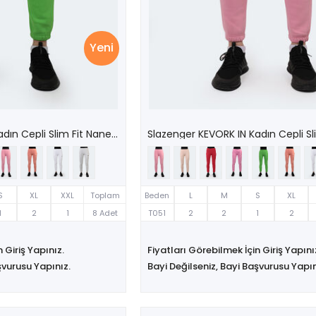
Yeni
Slazenger KEVORK IN Kadın Cepli Slim Fit Nane Eşofman Altı
S
XL
XXL
Toplam
Beden
L
M
S
XL
1
2
1
8 Adet
T051
2
2
1
2
 Giriş Yapınız.
Fiyatları Görebilmek İçin Giriş Yapını
şvurusu Yapınız.
Bayi Değilseniz, Bayi Başvurusu Yapın