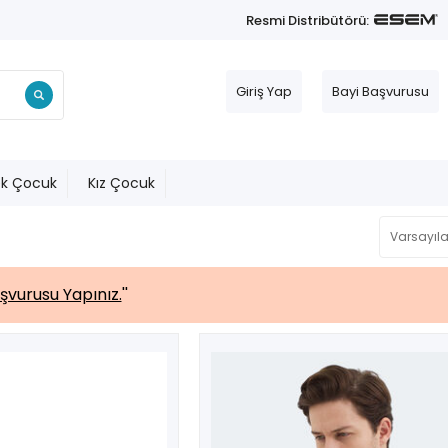
Resmi Distribütörü:
Giriş Yap
Bayi Başvurusu
ek Çocuk
Kız Çocuk
şvurusu Yapınız.
''