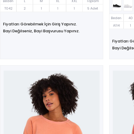
Beden
L
M
XL
XXL
Toplam
T042
2
1
1
1
5 Adet
Beden
40
Fiyatları Görebilmek İçin Giriş Yapınız.
A114
1
Bayi Değilseniz, Bayi Başvurusu Yapınız.
Fiyatları G
Bayi Değils