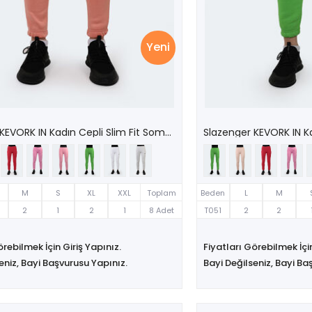
Yeni
Slazenger KEVORK IN Kadın Cepli Slim Fit Somon Eşofman Altı
M
S
XL
XXL
Toplam
Beden
L
M
2
1
2
1
8 Adet
T051
2
2
örebilmek İçin Giriş Yapınız.
Fiyatları Görebilmek İçin
eniz, Bayi Başvurusu Yapınız.
Bayi Değilseniz, Bayi Ba