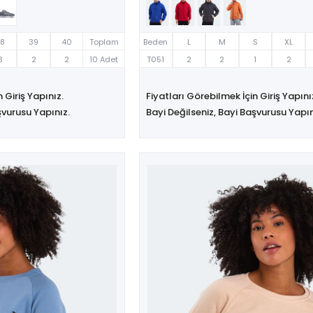
38
39
40
Toplam
Beden
L
M
S
XL
3
2
2
10 Adet
T051
2
2
1
2
 Giriş Yapınız.
Fiyatları Görebilmek İçin Giriş Yapını
şvurusu Yapınız.
Bayi Değilseniz, Bayi Başvurusu Yapın