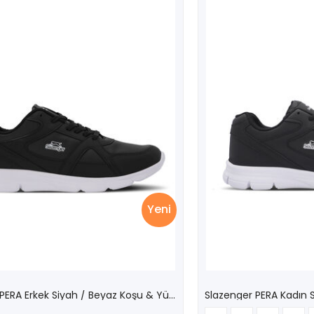
Yeni
Slazenger PERA Erkek Siyah / Beyaz Koşu & Yürüyüş Spor Ayakkabısı