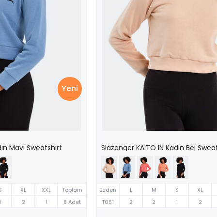
Yeni
dın Mavi Sweatshırt
Slazenger KAITO IN Kadın Bej Sweat
S
XL
XXL
Toplam
Beden
L
M
S
XL
1
2
1
8 Adet
T051
2
2
1
2