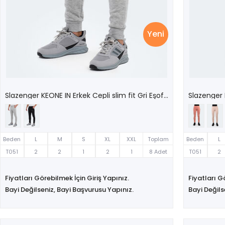
Yeni
Slazenger KEONE IN Erkek Cepli slim fit Gri Eşofman Altı
Beden
L
M
S
XL
XXL
Toplam
Beden
L
T051
2
2
1
2
1
8 Adet
T051
2
Fiyatları Görebilmek İçin Giriş Yapınız.
Fiyatları G
Bayi Değilseniz, Bayi Başvurusu Yapınız.
Bayi Değils