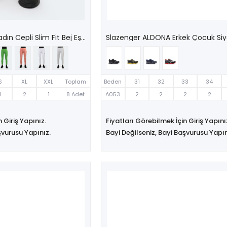
Slazenger KEVORK IN Kadın Cepli Slim Fit Bej Eşofman Altı
Slazenger ALDONA Erkek Çocuk Si
S
XL
XXL
Toplam
Beden
31
32
33
34
1
2
1
8 Adet
A053
2
2
2
2
 Giriş Yapınız.
Fiyatları Görebilmek İçin Giriş Yapını
şvurusu Yapınız.
Bayi Değilseniz, Bayi Başvurusu Yapın