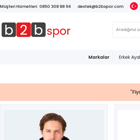
Müşteri Hizmetleri:
0850 308 88 94
destek@b2bspor.com
Markalar
Erkek Aya
''Fi