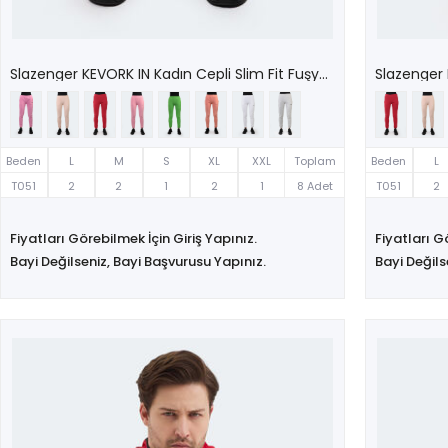
Slazenger KEVORK IN Kadın Cepli Slim Fit Fuşya Eşofman Altı
Beden
L
M
S
XL
XXL
Toplam
Beden
L
T051
2
2
1
2
1
8 Adet
T051
2
Fiyatları Görebilmek İçin Giriş Yapınız.
Fiyatları G
Bayi Değilseniz, Bayi Başvurusu Yapınız.
Bayi Değils