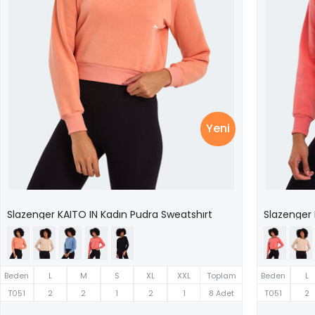
Yeni
Slazenger KAITO IN Kadın Pudra Sweatshırt
Slazenger 
Beden
L
M
S
XL
XXL
Toplam
Beden
L
T051
2
2
1
2
1
8 Adet
T051
2