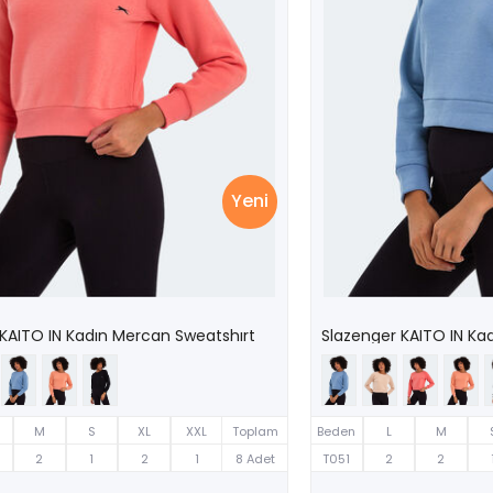
Yeni
KAITO IN Kadın Mercan Sweatshırt
Slazenger KAITO IN Ka
M
S
XL
XXL
Toplam
Beden
L
M
2
1
2
1
8 Adet
T051
2
2