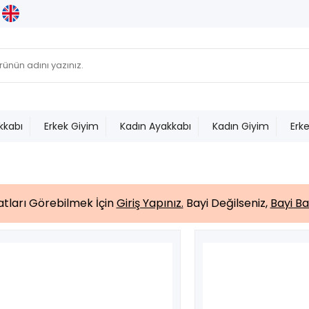
kkabı
Erkek Giyim
Kadın Ayakkabı
Kadın Giyim
Erk
yatları Görebilmek İçin
Giriş Yapınız.
Bayi Değilseniz,
Bayi Ba